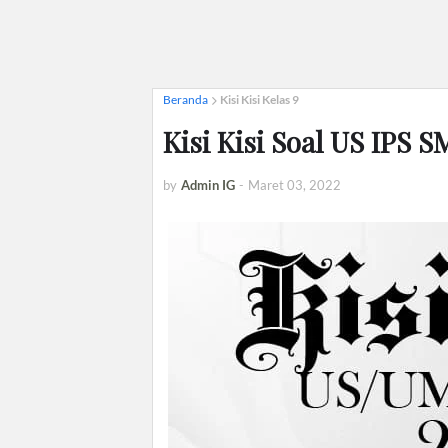
Beranda
Kisi Kisi Kelas 9
Kisi Kisi Soal US IPS 
by
Admin IG
-
Maret 03, 2022