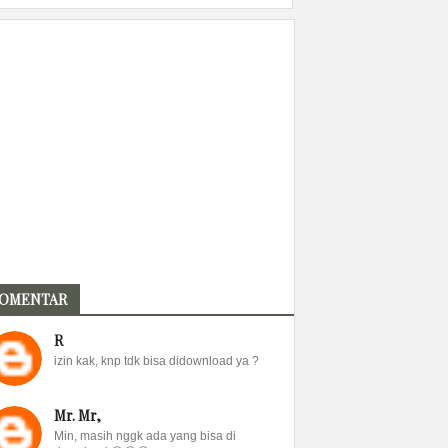
OMENTAR
R
izin kak, knp tdk bisa didownload ya ?
Mr. Mr,
Min, masih nggk ada yang bisa di