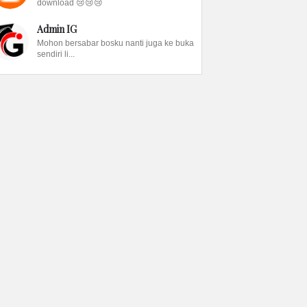
download 😢😢😢
Admin IG
Mohon bersabar bosku nanti juga ke buka
sendiri li...