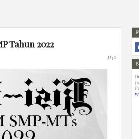
F
SMP Tahun 2022
0
B
D
p
P
w