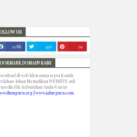
OLLOW US
11.8k
420
91
OOKMARK DOMAIN KAMI
ownload di web klon sama seperti anda
erlahan-lahan Mematikan WEBSITE asli
enyedia File Kebutuhan Anda (Guru)
ww.ilmuguru.org | www.jalurguru.com