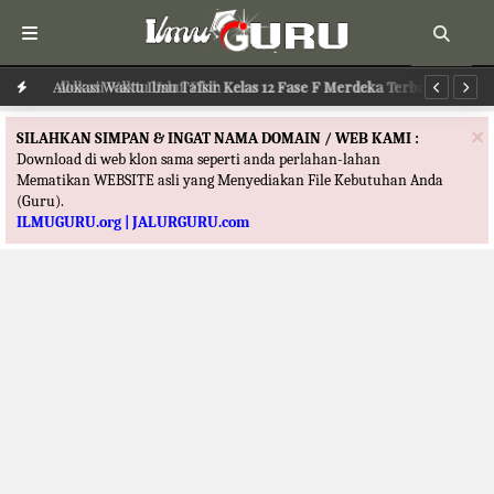
Alokasi Waktu Ilmu Tafsir Kelas 12 Fase F Merdeka Terbaru
Al
×
SILAHKAN SIMPAN & INGAT NAMA DOMAIN / WEB KAMI :
Download di web klon sama seperti anda perlahan-lahan
Mematikan WEBSITE asli yang Menyediakan File Kebutuhan Anda
(Guru).
ILMUGURU.org | JALURGURU.com