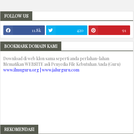
FOLLOW US
11.8k
420
91
BOOKMARK DOMAIN KAMI
Download di web klon sama seperti anda perlahan-lahan
Mematikan WEBSITE asli Penyedia File Kebutuhan Anda (Guru)
www.ilmuguru.org | www.jalurguru.com
REKOMENDASI