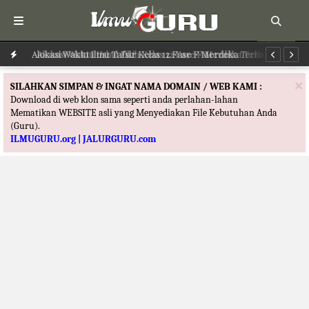
Alokasi Waktu Ilmu Tafsir Kelas 12 Fase F Merdeka Terbaru
Al
×
SILAHKAN SIMPAN & INGAT NAMA DOMAIN / WEB KAMI :
Download di web klon sama seperti anda perlahan-lahan
Mematikan WEBSITE asli yang Menyediakan File Kebutuhan Anda
(Guru).
ILMUGURU.org | JALURGURU.com