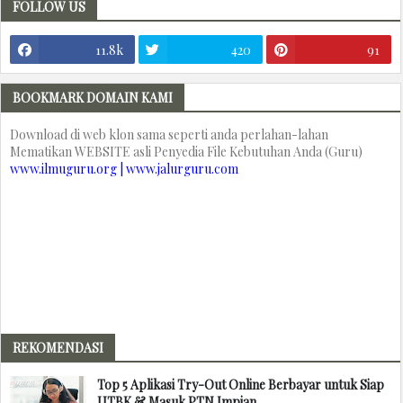
FOLLOW US
11.8k
420
91
BOOKMARK DOMAIN KAMI
Download di web klon sama seperti anda perlahan-lahan
Mematikan WEBSITE asli Penyedia File Kebutuhan Anda (Guru)
www.ilmuguru.org | www.jalurguru.com
REKOMENDASI
Top 5 Aplikasi Try-Out Online Berbayar untuk Siap
UTBK & Masuk PTN Impian