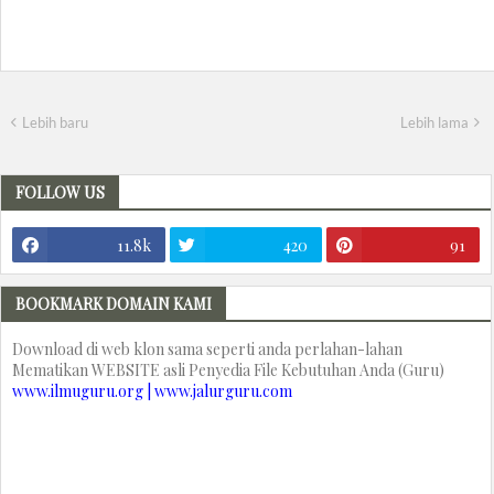
Lebih baru
Lebih lama
FOLLOW US
11.8k
420
91
BOOKMARK DOMAIN KAMI
Download di web klon sama seperti anda perlahan-lahan
Mematikan WEBSITE asli Penyedia File Kebutuhan Anda (Guru)
www.ilmuguru.org | www.jalurguru.com