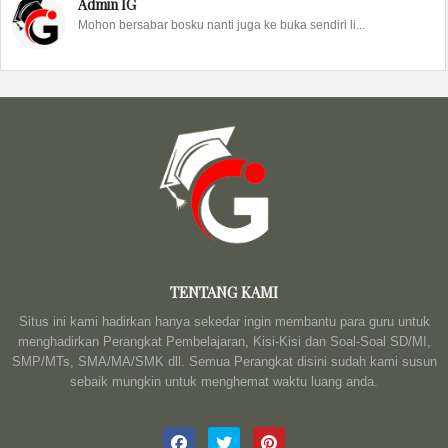
Admin IG
Mohon bersabar bosku nanti juga ke buka sendiri li...
TENTANG KAMI
Situs ini kami hadirkan hanya sekedar ingin membantu para guru untuk
menghadirkan Perangkat Pembelajaran, Kisi-Kisi dan Soal-Soal SD/MI,
SMP/MTs, SMA/MA/SMK dll. Semua Perangkat disini sudah kami susun
sebaik mungkin untuk menghemat waktu luang anda.