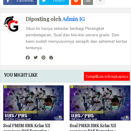
Facebook
Twitter
Diposting oleh
Admin IG
Situs ini hanya sekedar berbagi Perangkat
pembelajaran, Soal dan kisi-kisi secara gratis. Dan
kami sudah menyusunnya serapih dan sehemat kertas
tentunya.
YOU MIGHT LIKE
Tampilkan selengkapnya
Soal PMSM SMK Kelas XII
Soal PMKR SMK Kelas XII