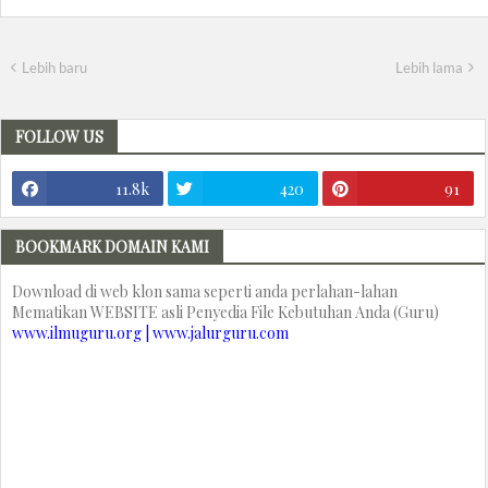
Lebih baru
Lebih lama
FOLLOW US
11.8k
420
91
BOOKMARK DOMAIN KAMI
Download di web klon sama seperti anda perlahan-lahan
Mematikan WEBSITE asli Penyedia File Kebutuhan Anda (Guru)
www.ilmuguru.org | www.jalurguru.com