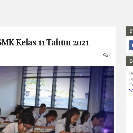
F
SMK Kelas 11 Tahun 2021
0
B
D
p
P
w