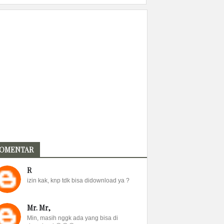
OMENTAR
R
izin kak, knp tdk bisa didownload ya ?
Mr. Mr,
Min, masih nggk ada yang bisa di