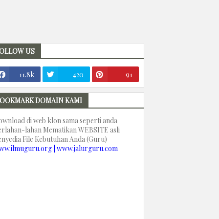
OLLOW US
11.8k
420
91
OOKMARK DOMAIN KAMI
ownload di web klon sama seperti anda
erlahan-lahan Mematikan WEBSITE asli
enyedia File Kebutuhan Anda (Guru)
ww.ilmuguru.org | www.jalurguru.com