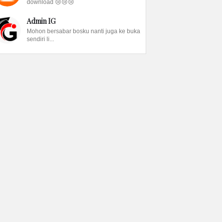
download 😢😢😢
Admin IG
Mohon bersabar bosku nanti juga ke buka
sendiri li...