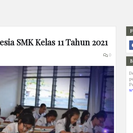
F
esia SMK Kelas 11 Tahun 2021
0
B
D
p
P
w