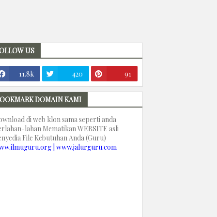
OLLOW US
11.8k
420
91
OOKMARK DOMAIN KAMI
ownload di web klon sama seperti anda
erlahan-lahan Mematikan WEBSITE asli
enyedia File Kebutuhan Anda (Guru)
ww.ilmuguru.org | www.jalurguru.com