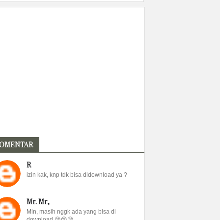
OMENTAR
R
izin kak, knp tdk bisa didownload ya ?
Mr. Mr,
Min, masih nggk ada yang bisa di
download 😢😢😢