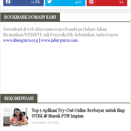
11.8k
420
91
BOOKMARK DOMAIN KAMI
Download di web klon sama seperti anda perlahan-lahan
Mematikan WEBSITE asli Penyedia File Kebutuhan Anda (Guru)
www.ilmuguru.org | www.jalurguru.com
REKOMENDASI
Top 5 Aplikasi Try-Out Online Berbayar untuk Siap
UTBK & Masuk PTN Impian
November 13, 2025