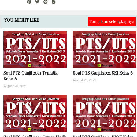
YOU MIGHT LIKE
Tampilkan selengkapnya
Soal PTS Ganjil 2021 Tematik
Soal PTS Ganjil 2021 SKI Kelas 6
Kelas 6
August 20, 2021
August 20, 2021