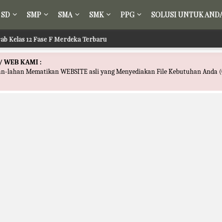
SD
SMP
SMA
SMK
PPG
SOLUSI UNTUK AND
rab Kelas 12 Fase F Merdeka Terbaru
h Akhlak Kelas 12 Fase F Merdeka Terbaru
/ WEB KAMI :
han-lahan Mematikan WEBSITE asli yang Menyediakan File Kebutuhan Anda (