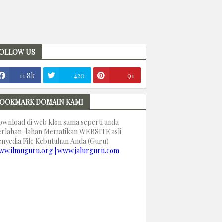
OLLOW US
11.8k
420
91
OOKMARK DOMAIN KAMI
ownload di web klon sama seperti anda
erlahan-lahan Mematikan WEBSITE asli
enyedia File Kebutuhan Anda (Guru)
ww.ilmuguru.org | www.jalurguru.com