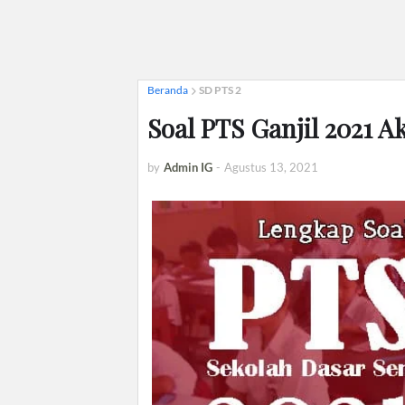
Beranda
SD PTS 2
Soal PTS Ganjil 2021 A
by
Admin IG
-
Agustus 13, 2021