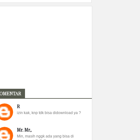
OMENTAR
R
izin kak, knp tdk bisa didownload ya ?
Mr. Mr,
Min, masih nggk ada yang bisa di