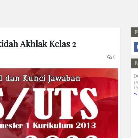
F
kidah Akhlak Kelas 2
0
B
D
p
P
w