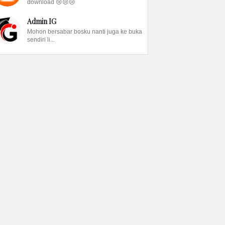
download 😢😢😢
Admin IG
Mohon bersabar bosku nanti juga ke buka
sendiri li...