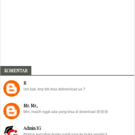
KOMENTAR
R
izin kak, knp tdk bisa didownload ya ?
Mr. Mr,
Min, masih nggk ada yang bisa di download 😢😢😢
Admin IG
Mohon bersabar bosku nanti juga ke buka sendiri li...