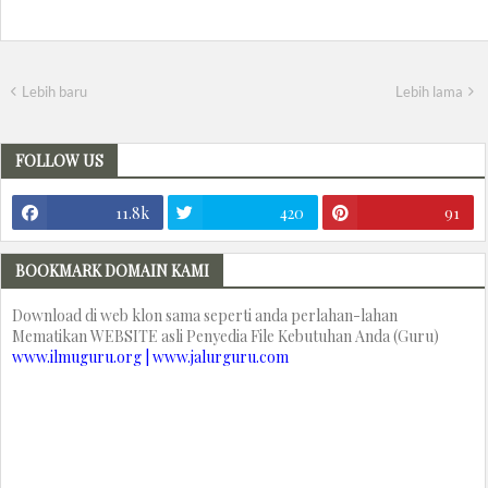
Lebih baru
Lebih lama
FOLLOW US
11.8k
420
91
BOOKMARK DOMAIN KAMI
Download di web klon sama seperti anda perlahan-lahan
Mematikan WEBSITE asli Penyedia File Kebutuhan Anda (Guru)
www.ilmuguru.org | www.jalurguru.com