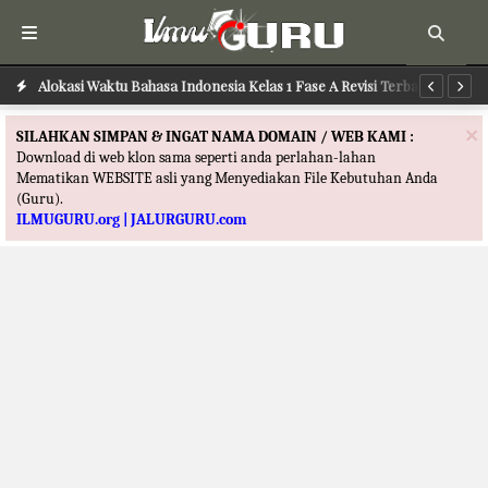
Alokasi Waktu Ushul Fikih Kelas 12 Fase F Merdeka Terbaru
Alokasi Waktu Bahasa Indonesia Kelas 1 Fase A Revisi Terbaru
Al
×
SILAHKAN SIMPAN & INGAT NAMA DOMAIN / WEB KAMI :
Download di web klon sama seperti anda perlahan-lahan
Mematikan WEBSITE asli yang Menyediakan File Kebutuhan Anda
(Guru).
ILMUGURU.org | JALURGURU.com