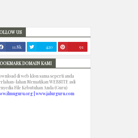
OLLOW US
11.8k
420
91
OOKMARK DOMAIN KAMI
ownload di web klon sama seperti anda
erlahan-lahan Mematikan WEBSITE asli
enyedia File Kebutuhan Anda (Guru)
ww.ilmuguru.org | www.jalurguru.com