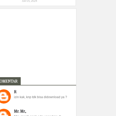
Juli 01, 2024
OMENTAR
R
izin kak, knp tdk bisa didownload ya ?
Mr. Mr,