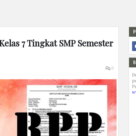
F
Kelas 7 Tingkat SMP Semester
B
0
D
p
P
w