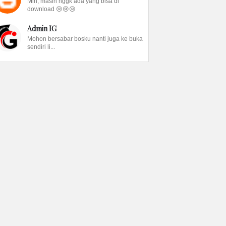
Min, masih nggk ada yang bisa di
download 😢😢😢
Admin IG
Mohon bersabar bosku nanti juga ke buka
sendiri li...