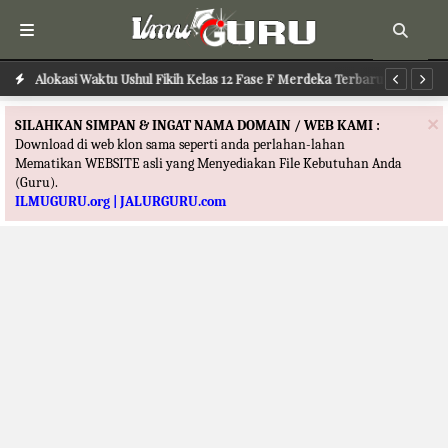
Alokasi Waktu Ilmu Tafsir Kelas 12 Fase F Merdeka Terbaru
Alokasi Waktu Ushul Fikih Kelas 12 Fase F Merdeka Terbaru
Al
×
SILAHKAN SIMPAN & INGAT NAMA DOMAIN / WEB KAMI :
Download di web klon sama seperti anda perlahan-lahan
Mematikan WEBSITE asli yang Menyediakan File Kebutuhan Anda
(Guru).
ILMUGURU.org | JALURGURU.com