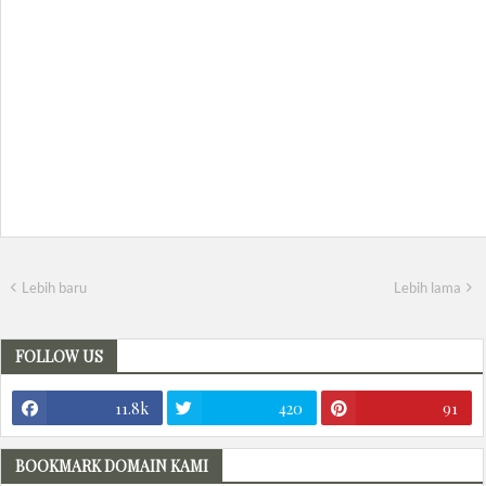
Lebih baru
Lebih lama
FOLLOW US
11.8k
420
91
BOOKMARK DOMAIN KAMI