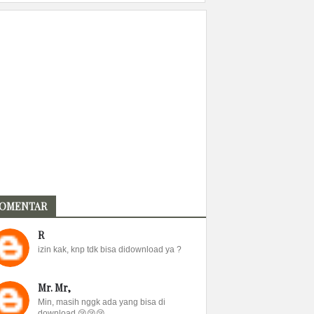
OMENTAR
R
izin kak, knp tdk bisa didownload ya ?
Mr. Mr,
Min, masih nggk ada yang bisa di
download 😢😢😢