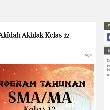
F
Akidah Akhlak Kelas 12
B
0
D
p
P
w