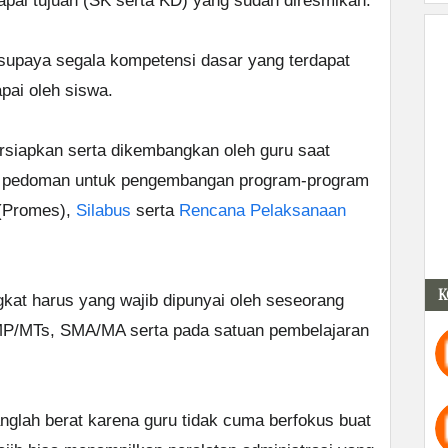
apai tujuan (SK serta KD) yang sudah diresmikan.
supaya segala kompetensi dasar yang terdapat
pai oleh siswa.
rsiapkan serta dikembangkan oleh guru saat
ah pedoman untuk pengembangan program-program
 (Promes),
Silabus
serta
Rencana Pelaksanaan
K
gkat harus yang wajib dipunyai oleh seseorang
 SMP/MTs, SMA/MA serta pada satuan pembelajaran
glah berat karena guru tidak cuma berfokus buat