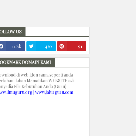
OLLOW US
11.8k
420
91
OOKMARK DOMAIN KAMI
ownload di web klon sama seperti anda
erlahan-lahan Mematikan WEBSITE asli
enyedia File Kebutuhan Anda (Guru)
ww.ilmuguru.org | www.jalurguru.com