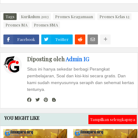
Tags
Kurikulum 2013
Promes Keagamaan
Promes Kelas 12
Promes MA
Promes SMA
Facebook
Twitter
Diposting oleh
Admin IG
Situs ini hanya sekedar berbagi Perangkat
pembelajaran, Soal dan kisi-kisi secara gratis. Dan
kami sudah menyusunnya serapih dan sehemat kertas
tentunya.
YOU MIGHT LIKE
Tampilkan selengkapnya