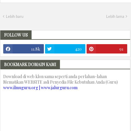
Lebih baru
Lebih lama
FOLLOW US
11.8k
420
91
BOOKMARK DOMAIN KAMI
Download di web klon sama seperti anda perlahan-lahan
Mematikan WEBSITE asli Penyedia File Kebutuhan Anda (Guru)
www.ilmuguru.org | www.jalurguru.com