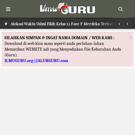
Alokasi Waktu Ilmu Tafsir Kelas 12 Fase F Merdeka Terbaru
Alokasi Waktu Ushul Fikih Kelas 12 Fase F Merdeka Terbaru
Al
×
SILAHKAN SIMPAN & INGAT NAMA DOMAIN / WEB KAMI :
Download di web klon sama seperti anda perlahan-lahan
Mematikan WEBSITE asli yang Menyediakan File Kebutuhan Anda
(Guru).
ILMUGURU.org | JALURGURU.com