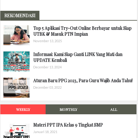
REKOMENDASI
Top 5 Aplikasi Try-Out Online Berbayar untuk Siap
UTBK & Masuk PTN Impian
November 13, 2025
Informasi: Kami Siap Ganti LINK Yang Mati dan
UPDATE Kembali
December 13, 2024
Aturan Baru PPG 2023, Para Guru Wajib Anda Tahu!
December 03, 2022
WEEKLY
MONTHLY
ALL
Materi PPT IPA Kelas 9 Tingkat SMP
Januari 18, 2021