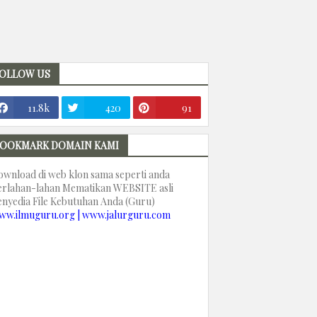
OLLOW US
11.8k
420
91
OOKMARK DOMAIN KAMI
ownload di web klon sama seperti anda
erlahan-lahan Mematikan WEBSITE asli
enyedia File Kebutuhan Anda (Guru)
ww.ilmuguru.org | www.jalurguru.com