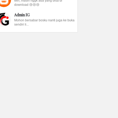
Min, masih nggk ada yang bisa di
download 😢😢😢
Admin IG
Mohon bersabar bosku nanti juga ke buka
sendiri li...