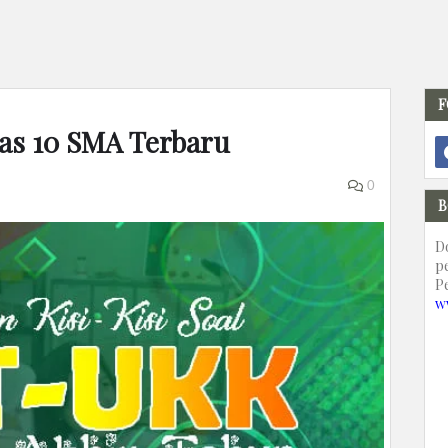
F
las 10 SMA Terbaru
0
B
D
p
P
w