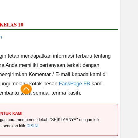
 KELAS 10
n
ngin tetap mendapatkan informasi terbaru tentang
ika Anda memiliki pertanyaan terkait dengan
 mengirimkan Komentar / E-mail kepada kami di
ungi melalui kotak pesan
FansPage FB
kami.
embantu anda semua, terima kasih.
UNTUK KAMI
dengan cara memberi sedekah "SEIKLASNYA" dengan klik
ya sedekah klik
DISINI