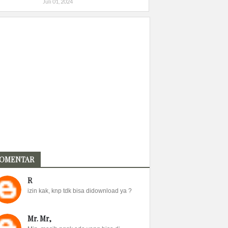
Juli 01, 2024
OMENTAR
R
izin kak, knp tdk bisa didownload ya ?
Mr. Mr,