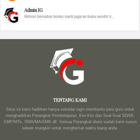
Admin IG
Mohon bersabar bosku nanti juga ke buka sendiri li...
TENTANG KAMI
Situs ini kami hadirkan hanya sekedar ingin membantu para guru untuk
menghadirkan Perangkat Pembelajaran, Kisi-Kisi dan Soal-Soal SD/MI,
SMP/MTs, SMA/MA/SMK dll. Semua Perangkat disini sudah kami susun
sebaik mungkin untuk menghemat waktu luang anda.