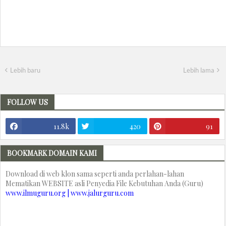
Lebih baru
Lebih lama
FOLLOW US
11.8k
420
91
BOOKMARK DOMAIN KAMI
Download di web klon sama seperti anda perlahan-lahan
Mematikan WEBSITE asli Penyedia File Kebutuhan Anda (Guru)
www.ilmuguru.org | www.jalurguru.com