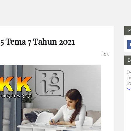
F
s 5 Tema 7 Tahun 2021
0
B
D
p
P
w