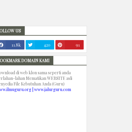
OLLOW US
11.8k
420
91
OOKMARK DOMAIN KAMI
ownload di web klon sama seperti anda
erlahan-lahan Mematikan WEBSITE asli
enyedia File Kebutuhan Anda (Guru)
ww.ilmuguru.org | www.jalurguru.com