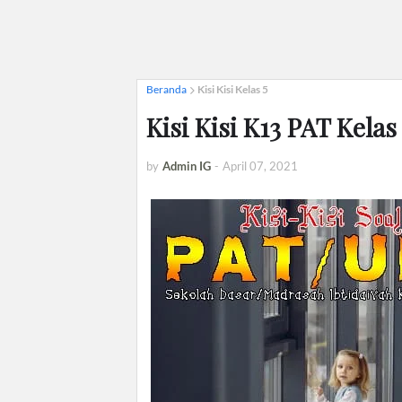
Beranda
Kisi Kisi Kelas 5
Kisi Kisi K13 PAT Kela
by
Admin IG
-
April 07, 2021