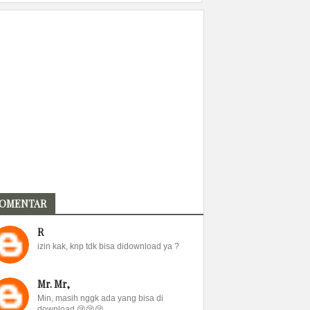
OMENTAR
R
izin kak, knp tdk bisa didownload ya ?
Mr. Mr,
Min, masih nggk ada yang bisa di
download 😢😢😢