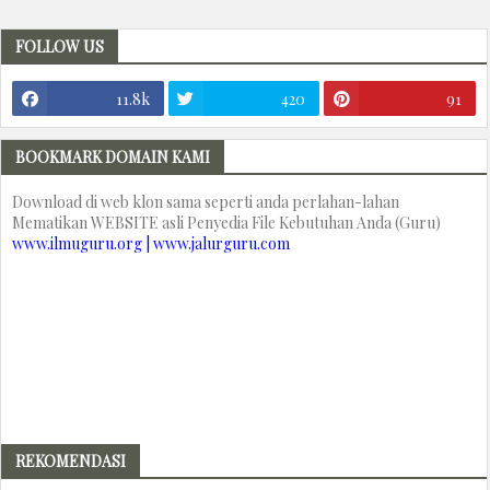
FOLLOW US
11.8k
420
91
BOOKMARK DOMAIN KAMI
Download di web klon sama seperti anda perlahan-lahan
Mematikan WEBSITE asli Penyedia File Kebutuhan Anda (Guru)
www.ilmuguru.org | www.jalurguru.com
REKOMENDASI