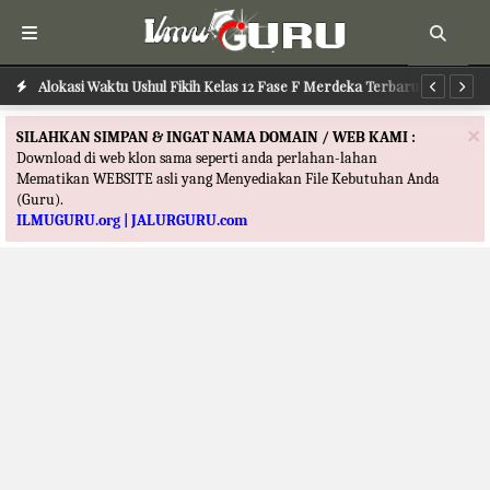
Alokasi Waktu Ushul Fikih Kelas 12 Fase F Merdeka Terbaru
Alokasi Waktu Ilmu Tafsir Kelas 12 Fase F Merdeka Terbaru
Al
×
SILAHKAN SIMPAN & INGAT NAMA DOMAIN / WEB KAMI :
Download di web klon sama seperti anda perlahan-lahan
Mematikan WEBSITE asli yang Menyediakan File Kebutuhan Anda
(Guru).
ILMUGURU.org | JALURGURU.com