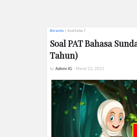
Beranda
Soal kelas 7
Soal PAT Bahasa Sunda
Tahun)
by
Admin IG
-
Maret 22, 2021