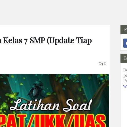
F
 Kelas 7 SMP (Update Tiap
B
0
D
p
P
w