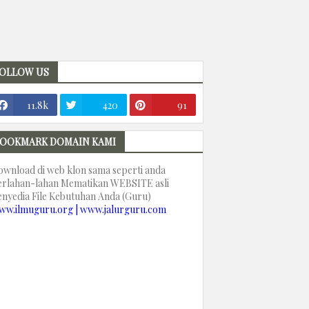
OLLOW US
11.8k
420
91
OOKMARK DOMAIN KAMI
ownload di web klon sama seperti anda
erlahan-lahan Mematikan WEBSITE asli
enyedia File Kebutuhan Anda (Guru)
ww.ilmuguru.org | www.jalurguru.com