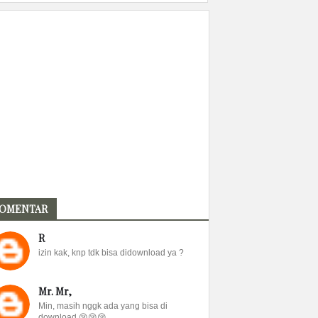
OMENTAR
R
izin kak, knp tdk bisa didownload ya ?
Mr. Mr,
Min, masih nggk ada yang bisa di
download 😢😢😢