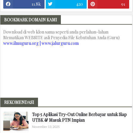
11.8k
420
91
BOOKMARK DOMAIN KAMI
Download di web klon sama seperti anda perlahan-lahan
Mematikan WEBSITE asli Penyedia File Kebutuhan Anda (Guru)
www.ilmuguru.org | www.jalurguru.com
REKOMENDASI
Top 5 Aplikasi Try-Out Online Berbayar untuk Siap
UTBK & Masuk PTN Impian
November 13, 2025