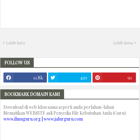
Lebih baru
Lebih lama
FOLLOW US
11.8k
420
91
BOOKMARK DOMAIN KAMI
Download di web klon sama seperti anda perlahan-lahan
Mematikan WEBSITE asli Penyedia File Kebutuhan Anda (Guru)
www.ilmuguru.org | www.jalurguru.com