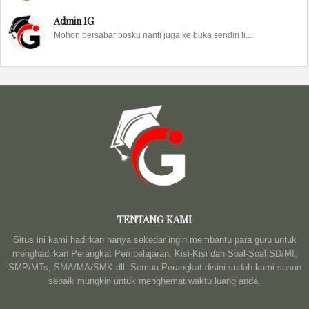
Admin IG
Mohon bersabar bosku nanti juga ke buka sendiri li...
TENTANG KAMI
Situs ini kami hadirkan hanya sekedar ingin membantu para guru untuk
menghadirkan Perangkat Pembelajaran, Kisi-Kisi dan Soal-Soal SD/MI,
SMP/MTs, SMA/MA/SMK dll. Semua Perangkat disini sudah kami susun
sebaik mungkin untuk menghemat waktu luang anda.