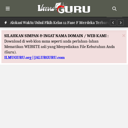
Alokasi Waktu Ilmu Tafsir Kelas 12 Fase F Merdeka Terbaru
Alokasi Waktu Ushul Fikih Kelas 12 Fase F Merdeka Terbaru
Al
×
SILAHKAN SIMPAN & INGAT NAMA DOMAIN / WEB KAMI :
Download di web klon sama seperti anda perlahan-lahan
Mematikan WEBSITE asli yang Menyediakan File Kebutuhan Anda
(Guru).
ILMUGURU.org | JALURGURU.com