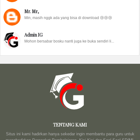
Mr. Mr,
Min, masih nggk ada yang bisa di download 😢😢😢
Admin IG
Mohon bersabar bosku nanti juga ke buka sendiri li...
TENTANG KAMI
Situs ini kami hadirkan hanya sekedar ingin membantu para guru untuk