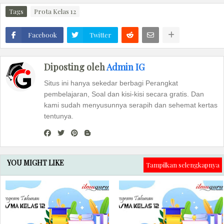
Tags
Prota Kelas 12
Facebook
Twitter
Diposting oleh
Admin IG
Situs ini hanya sekedar berbagi Perangkat
pembelajaran, Soal dan kisi-kisi secara gratis. Dan
kami sudah menyusunnya serapih dan sehemat kertas
tentunya.
YOU MIGHT LIKE
Tampilkan selengkapnya