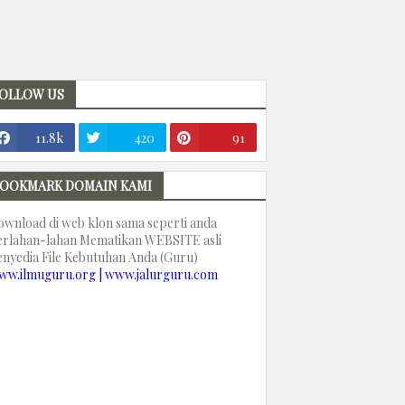
OLLOW US
11.8k
420
91
OOKMARK DOMAIN KAMI
ownload di web klon sama seperti anda
erlahan-lahan Mematikan WEBSITE asli
enyedia File Kebutuhan Anda (Guru)
ww.ilmuguru.org | www.jalurguru.com