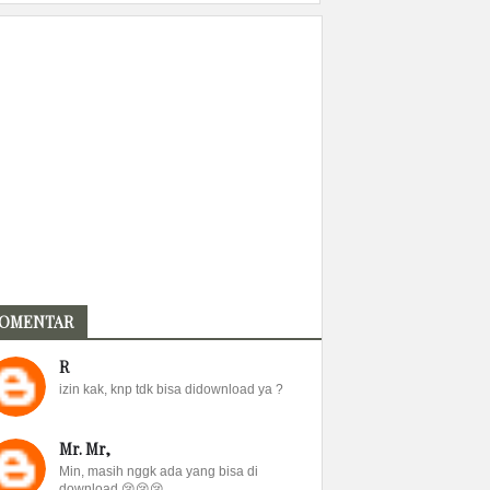
OMENTAR
R
izin kak, knp tdk bisa didownload ya ?
Mr. Mr,
Min, masih nggk ada yang bisa di
download 😢😢😢