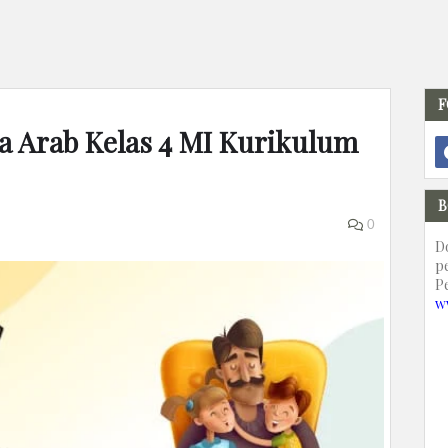
F
 Arab Kelas 4 MI Kurikulum
B
0
D
p
P
w