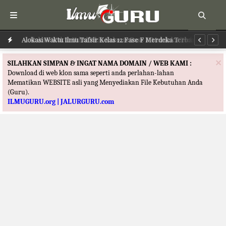
Alokasi Waktu Ilmu Tafsir Kelas 12 Fase F Merdeka Terbaru
Al
×
SILAHKAN SIMPAN & INGAT NAMA DOMAIN / WEB KAMI :
Download di web klon sama seperti anda perlahan-lahan
Mematikan WEBSITE asli yang Menyediakan File Kebutuhan Anda
(Guru).
ILMUGURU.org | JALURGURU.com