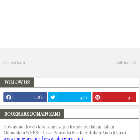
Lebih baru
Lebih lama
FOLLOW US
11.8k
420
91
BOOKMARK DOMAIN KAMI
Download di web klon sama seperti anda perlahan-lahan
Mematikan WEBSITE asli Penyedia File Kebutuhan Anda (Guru)
www.ilmuguru.org | www.jalurguru.com