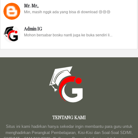
Mr. Mr,
Min, masih nggk ada yang bisa di download 😢😢😢
Admin IG
Mohon bersabar bosku nanti juga ke buka sendiri li...
TENTANG KAMI
Situs ini kami hadirkan hanya sekedar ingin membantu para guru untuk
menghadirkan Perangkat Pembelajaran, Kisi-Kisi dan Soal-Soal SD/MI,