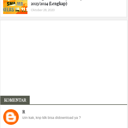
2023/2024 (Lengkap)
Oktober 28, 2020
KOMENTAR
R
izin kak, knp tdk bisa didownload ya ?