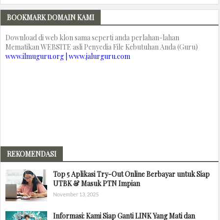
BOOKMARK DOMAIN KAMI
Download di web klon sama seperti anda perlahan-lahan
Mematikan WEBSITE asli Penyedia File Kebutuhan Anda (Guru)
www.ilmuguru.org | www.jalurguru.com
REKOMENDASI
Top 5 Aplikasi Try-Out Online Berbayar untuk Siap
UTBK & Masuk PTN Impian
November 13, 2025
Informasi: Kami Siap Ganti LINK Yang Mati dan