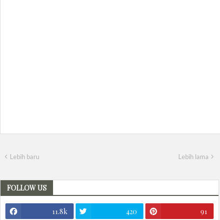
Lebih baru
Lebih lama
FOLLOW US
11.8k
420
91