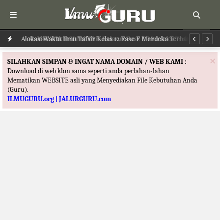
Alokasi Waktu Ilmu Tafsir Kelas 12 Fase F Merdeka Terbaru
Al
×
SILAHKAN SIMPAN & INGAT NAMA DOMAIN / WEB KAMI :
Download di web klon sama seperti anda perlahan-lahan
Mematikan WEBSITE asli yang Menyediakan File Kebutuhan Anda
(Guru).
ILMUGURU.org | JALURGURU.com