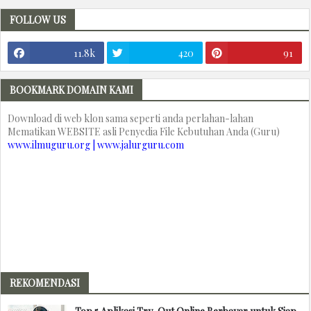
FOLLOW US
11.8k
420
91
BOOKMARK DOMAIN KAMI
Download di web klon sama seperti anda perlahan-lahan
Mematikan WEBSITE asli Penyedia File Kebutuhan Anda (Guru)
www.ilmuguru.org | www.jalurguru.com
REKOMENDASI