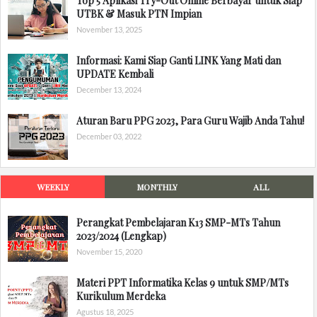
Top 5 Aplikasi Try-Out Online Berbayar untuk Siap
UTBK & Masuk PTN Impian
November 13, 2025
Informasi: Kami Siap Ganti LINK Yang Mati dan
UPDATE Kembali
December 13, 2024
Aturan Baru PPG 2023, Para Guru Wajib Anda Tahu!
December 03, 2022
WEEKLY
MONTHLY
ALL
Perangkat Pembelajaran K13 SMP-MTs Tahun
2023/2024 (Lengkap)
November 15, 2020
Materi PPT Informatika Kelas 9 untuk SMP/MTs
Kurikulum Merdeka
Agustus 18, 2025