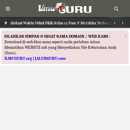
Alokasi Waktu Ushul Fikih Kelas 12 Fase F Merdeka Terbaru
Alokasi Waktu Ilmu Tafsir Kelas 12 Fase F Merdeka Terbaru
Al
×
SILAHKAN SIMPAN & INGAT NAMA DOMAIN / WEB KAMI :
Download di web klon sama seperti anda perlahan-lahan
Mematikan WEBSITE asli yang Menyediakan File Kebutuhan Anda
(Guru).
ILMUGURU.org | JALURGURU.com