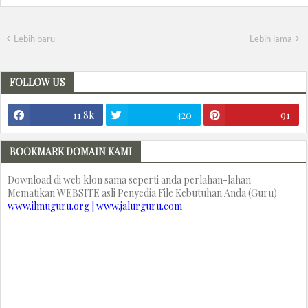
Lebih baru
Lebih lama
FOLLOW US
11.8k
420
91
BOOKMARK DOMAIN KAMI
Download di web klon sama seperti anda perlahan-lahan
Mematikan WEBSITE asli Penyedia File Kebutuhan Anda (Guru)
www.ilmuguru.org | www.jalurguru.com