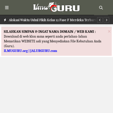
Alokasi Waktu Ushul Fikih Kelas 12 Fase F Merdeka Terbaru
Alokasi Waktu Ilmu Tafsir Kelas 12 Fase F Merdeka Terbaru
Al
×
SILAHKAN SIMPAN & INGAT NAMA DOMAIN / WEB KAMI :
Download di web klon sama seperti anda perlahan-lahan
Mematikan WEBSITE asli yang Menyediakan File Kebutuhan Anda
(Guru).
ILMUGURU.org | JALURGURU.com