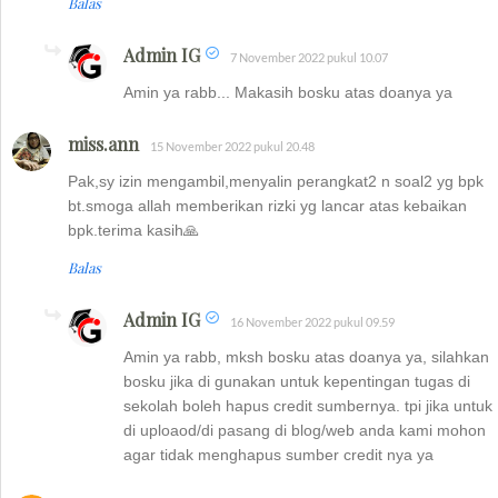
Balas
Admin IG
7 November 2022 pukul 10.07
Amin ya rabb... Makasih bosku atas doanya ya
miss.ann
15 November 2022 pukul 20.48
Pak,sy izin mengambil,menyalin perangkat2 n soal2 yg bpk
bt.smoga allah memberikan rizki yg lancar atas kebaikan
bpk.terima kasih🙏
Balas
Admin IG
16 November 2022 pukul 09.59
Amin ya rabb, mksh bosku atas doanya ya, silahkan
bosku jika di gunakan untuk kepentingan tugas di
sekolah boleh hapus credit sumbernya. tpi jika untuk
di uploaod/di pasang di blog/web anda kami mohon
agar tidak menghapus sumber credit nya ya