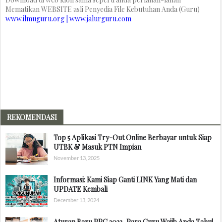
Mematikan WEBSITE asli Penyedia File Kebutuhan Anda (Guru)
www.ilmuguru.org | www.jalurguru.com
REKOMENDASI
Top 5 Aplikasi Try-Out Online Berbayar untuk Siap
UTBK & Masuk PTN Impian
November 13, 2025
Informasi: Kami Siap Ganti LINK Yang Mati dan
UPDATE Kembali
December 13, 2024
Aturan Baru PPG 2023, Para Guru Wajib Anda Tahu!