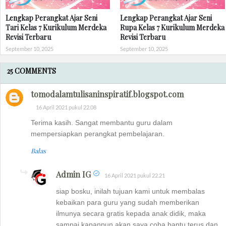
Lengkap Perangkat Ajar Seni
Lengkap Perangkat Ajar Seni
Tari Kelas 7 Kurikulum Merdeka
Rupa Kelas 7 Kurikulum Merdeka
Revisi Terbaru
Revisi Terbaru
September 10, 2025
September 10, 2025
25 COMMENTS
tomodalamtulisaninspiratif.blogspot.com
16 April 2021 pukul 22.08
Terima kasih. Sangat membantu guru dalam
mempersiapkan perangkat pembelajaran.
Balas
Admin IG
16 April 2021 pukul 22.21
siap bosku, inilah tujuan kami untuk membalas
kebaikan para guru yang sudah memberikan
ilmunya secara gratis kepada anak didik, maka
sampai kapanpun akan saya coba bantu terus dan