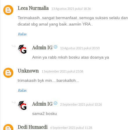
Leea Nurmalia
13 Agustus 2021 pukul 18.36
Terimakasih..sangat bermanfaat..semoga sukses selalu dan
dicatat sbg amal yang baik..aamiin YRA..
Balas
Admin IG
13 Agustus 2021 pukul 20.50
Amin ya rabb mksh bosku atas doanya ya
Unknown
1 September 2021 pukul 23.06
trimakasih byk min....barokalloh...
Balas
Admin IG
2 September 2021 pukul 10.26
sama2 bosku
Dedi Humaedi
6 September 2021 pukul 11.28