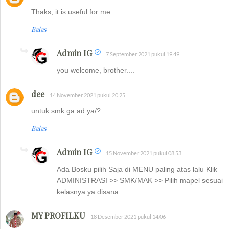
Thaks, it is useful for me...
Balas
Admin IG
7 September 2021 pukul 19.49
you welcome, brother....
dee
14 November 2021 pukul 20.25
untuk smk ga ad ya/?
Balas
Admin IG
15 November 2021 pukul 08.53
Ada Bosku pilih Saja di MENU paling atas lalu Klik
ADMINISTRASI >> SMK/MAK >> Pilih mapel sesuai
kelasnya ya disana
MY PROFILKU
18 Desember 2021 pukul 14.06