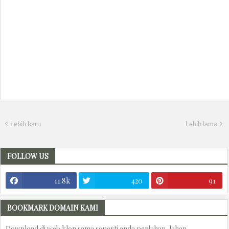
Lebih baru
Lebih lama
FOLLOW US
11.8k
420
91
BOOKMARK DOMAIN KAMI
Download di web klon sama seperti anda perlahan-lahan