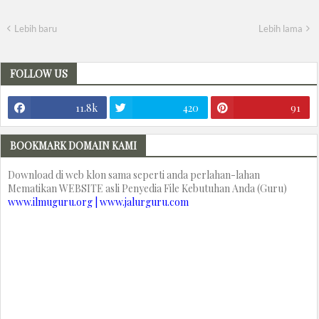
Lebih baru
Lebih lama
FOLLOW US
11.8k
420
91
BOOKMARK DOMAIN KAMI
Download di web klon sama seperti anda perlahan-lahan
Mematikan WEBSITE asli Penyedia File Kebutuhan Anda (Guru)
www.ilmuguru.org | www.jalurguru.com