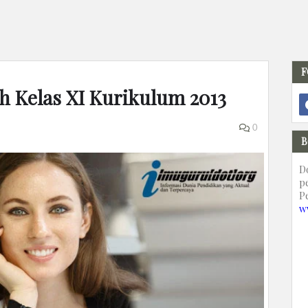
F
h Kelas XI Kurikulum 2013
0
B
D
p
P
w