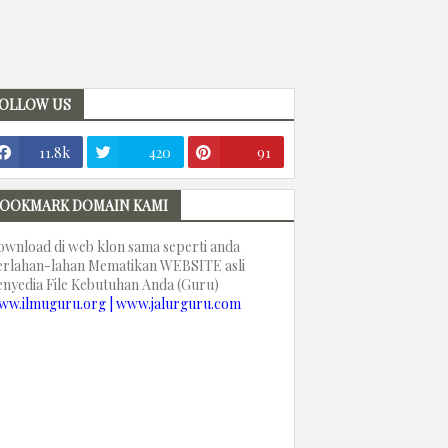
OLLOW US
11.8k
420
91
OOKMARK DOMAIN KAMI
ownload di web klon sama seperti anda
erlahan-lahan Mematikan WEBSITE asli
enyedia File Kebutuhan Anda (Guru)
ww.ilmuguru.org | www.jalurguru.com