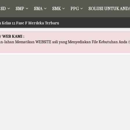
SD
SMP
SMA
SMK
PPG
SOLUSI UNTUK AND
ih Kelas 12 Fase F Merdeka Terbaru
Tafsir Kelas 12 Fase F Merdeka Terbaru
/ WEB KAMI :
han-lahan Mematikan WEBSITE asli yang Menyediakan File Kebutuhan Anda (