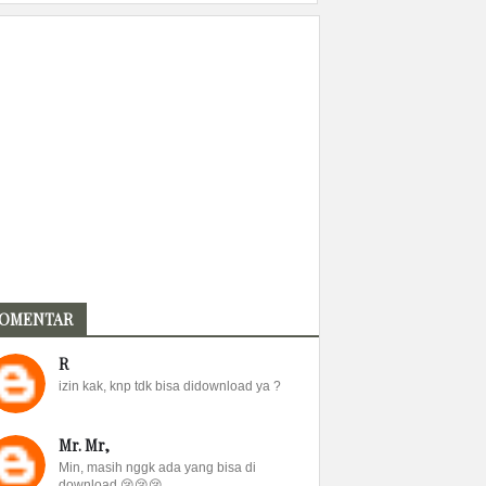
OMENTAR
R
izin kak, knp tdk bisa didownload ya ?
Mr. Mr,
Min, masih nggk ada yang bisa di
download 😢😢😢