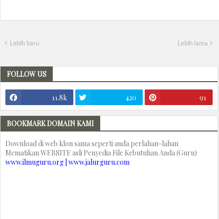
Lebih baru
Lebih lama
FOLLOW US
11.8k
420
91
BOOKMARK DOMAIN KAMI
Download di web klon sama seperti anda perlahan-lahan
Mematikan WEBSITE asli Penyedia File Kebutuhan Anda (Guru)
www.ilmuguru.org | www.jalurguru.com