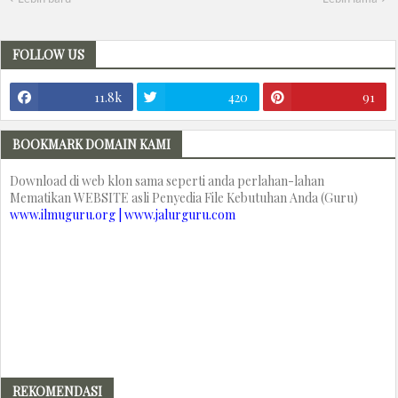
FOLLOW US
11.8k
420
91
BOOKMARK DOMAIN KAMI
Download di web klon sama seperti anda perlahan-lahan
Mematikan WEBSITE asli Penyedia File Kebutuhan Anda (Guru)
www.ilmuguru.org | www.jalurguru.com
REKOMENDASI