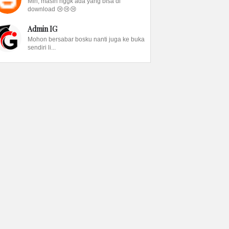
Min, masih nggk ada yang bisa di
download 😢😢😢
Admin IG
Mohon bersabar bosku nanti juga ke buka
sendiri li...