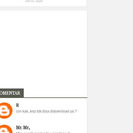
Juli 01, 2024
OMENTAR
R
izin kak, knp tdk bisa didownload ya ?
Mr. Mr,