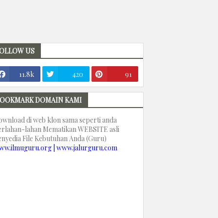
OLLOW US
11.8k
420
91
OOKMARK DOMAIN KAMI
ownload di web klon sama seperti anda
erlahan-lahan Mematikan WEBSITE asli
enyedia File Kebutuhan Anda (Guru)
ww.ilmuguru.org | www.jalurguru.com