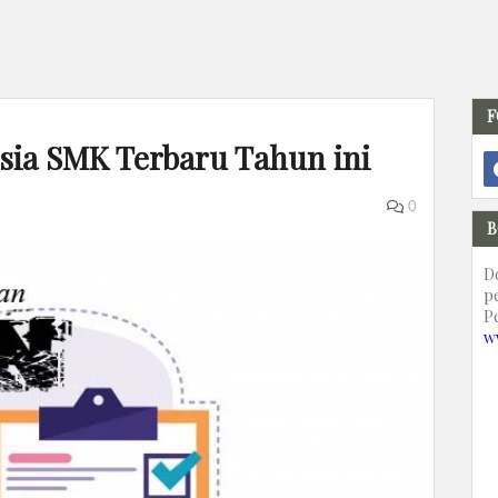
F
sia SMK Terbaru Tahun ini
0
B
D
p
P
w