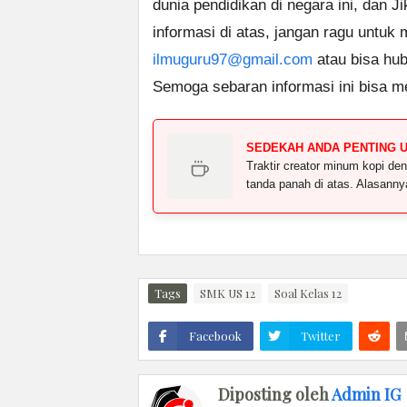
dunia pendidikan di negara ini, dan J
informasi di atas, jangan ragu untuk
ilmuguru97@gmail.com
atau bisa hub
Semoga sebaran informasi ini bisa m
SEDEKAH ANDA PENTING 
Traktir creator minum kopi 
tanda panah di atas. Alasann
Tags
SMK US 12
Soal Kelas 12
Facebook
Twitter
Diposting oleh
Admin IG