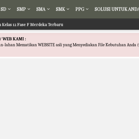
SD
SMP
SMA
SMK
PPG
SOLUSI UNTUK AND
ih Kelas 12 Fase F Merdeka Terbaru
 Tafsir Kelas 12 Fase F Merdeka Terbaru
/ WEB KAMI :
han-lahan Mematikan WEBSITE asli yang Menyediakan File Kebutuhan Anda (