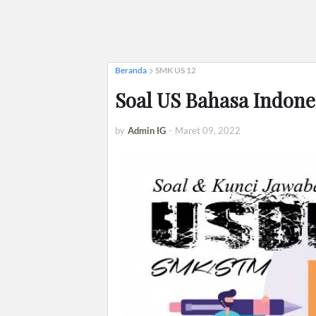
Beranda
SMK US 12
Soal US Bahasa Indone
by
Admin IG
-
Maret 09, 2022