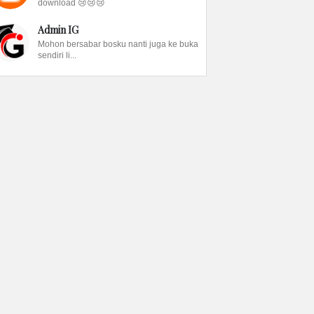
download 😢😢😢
Admin IG
Mohon bersabar bosku nanti juga ke buka
sendiri li...