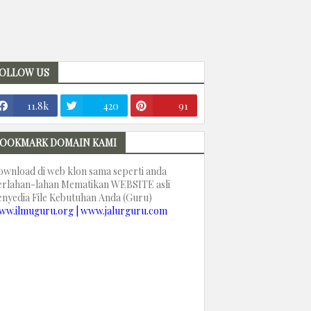
OLLOW US
11.8k
420
91
OOKMARK DOMAIN KAMI
ownload di web klon sama seperti anda
erlahan-lahan Mematikan WEBSITE asli
enyedia File Kebutuhan Anda (Guru)
ww.ilmuguru.org | www.jalurguru.com