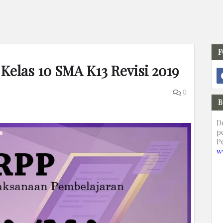
F
Kelas 10 SMA K13 Revisi 2019
0
B
D
p
P
w