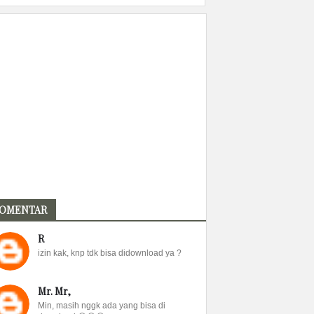
OMENTAR
R
izin kak, knp tdk bisa didownload ya ?
Mr. Mr,
Min, masih nggk ada yang bisa di