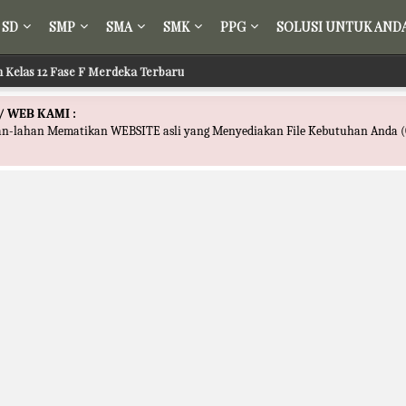
SD
SMP
SMA
SMK
PPG
SOLUSI UNTUK AND
ir Kelas 12 Fase F Merdeka Terbaru
 Fikih Kelas 12 Fase F Merdeka Terbaru
/ WEB KAMI :
han-lahan Mematikan WEBSITE asli yang Menyediakan File Kebutuhan Anda (