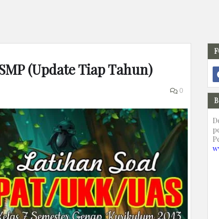
F
 SMP (Update Tiap Tahun)
0
B
D
p
P
w