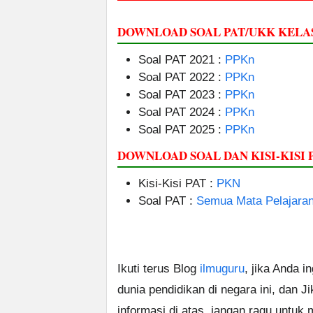
DOWNLOAD SOAL PAT/UKK KELAS
Soal PAT 2021 :
PPKn
Soal PAT 2022 :
PPKn
Soal PAT 2023 :
PPKn
Soal PAT 2024 :
PPKn
Soal PAT 2025 :
PPKn
DOWNLOAD SOAL DAN KISI-KISI 
Kisi-Kisi PAT :
PKN
Soal PAT :
Semua Mata Pelajara
Ikuti terus Blog
ilmuguru
, jika Anda i
dunia pendidikan di negara ini, dan J
informasi di atas, jangan ragu untuk