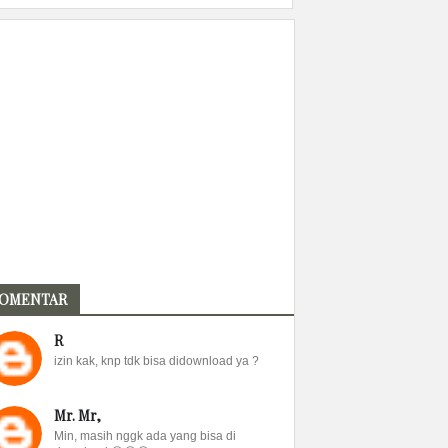
OMENTAR
R
izin kak, knp tdk bisa didownload ya ?
Mr. Mr,
Min, masih nggk ada yang bisa di