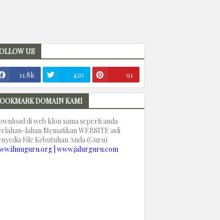
OLLOW US
11.8k
420
91
OOKMARK DOMAIN KAMI
ownload di web klon sama seperti anda
erlahan-lahan Mematikan WEBSITE asli
enyedia File Kebutuhan Anda (Guru)
ww.ilmuguru.org | www.jalurguru.com