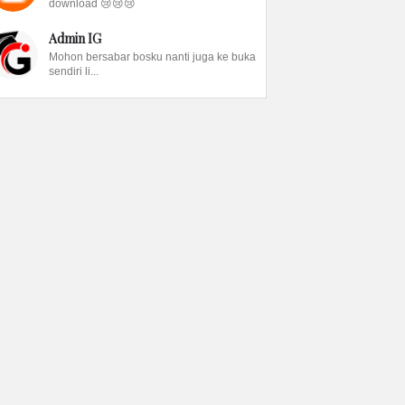
download 😢😢😢
Admin IG
Mohon bersabar bosku nanti juga ke buka
sendiri li...