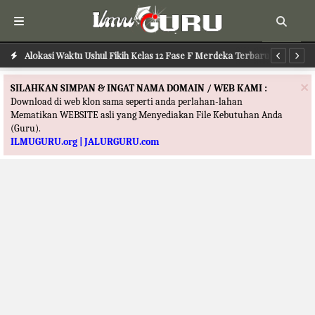
Alokasi Waktu Ushul Fikih Kelas 12 Fase F Merdeka Terbaru
Alokasi Waktu Ilmu Tafsir Kelas 12 Fase F Merdeka Terbaru
Al
×
SILAHKAN SIMPAN & INGAT NAMA DOMAIN / WEB KAMI :
Download di web klon sama seperti anda perlahan-lahan
Mematikan WEBSITE asli yang Menyediakan File Kebutuhan Anda
(Guru).
ILMUGURU.org | JALURGURU.com