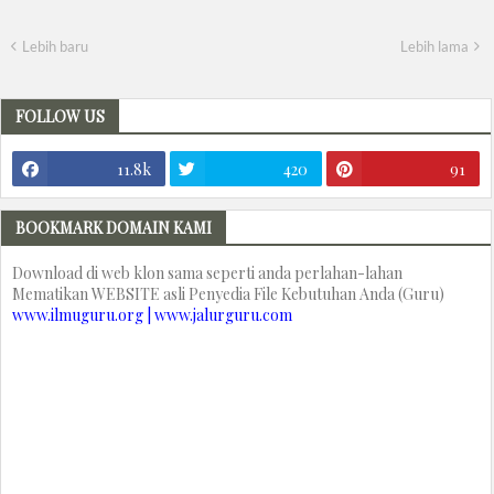
Lebih baru
Lebih lama
FOLLOW US
11.8k
420
91
BOOKMARK DOMAIN KAMI
Download di web klon sama seperti anda perlahan-lahan
Mematikan WEBSITE asli Penyedia File Kebutuhan Anda (Guru)
www.ilmuguru.org | www.jalurguru.com