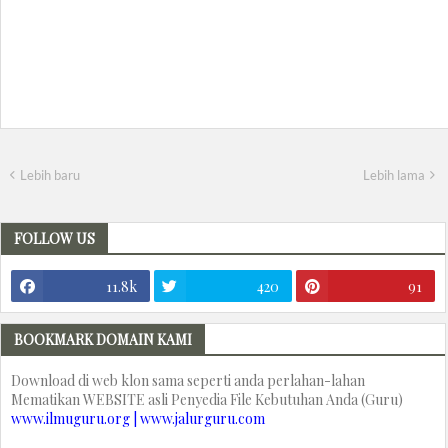
Lebih baru
Lebih lama
FOLLOW US
11.8k
420
91
BOOKMARK DOMAIN KAMI
Download di web klon sama seperti anda perlahan-lahan
Mematikan WEBSITE asli Penyedia File Kebutuhan Anda (Guru)
www.ilmuguru.org | www.jalurguru.com