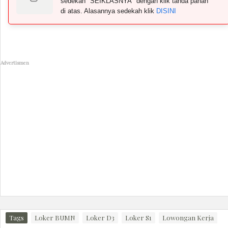
sedekah "SEIKLASNYA" dengan klik tanda panah
di atas. Alasannya sedekah klik
DISINI
Advertismen
Tags
Loker BUMN
Loker D3
Loker S1
Lowongan Kerja