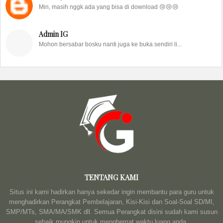
Min, masih nggk ada yang bisa di download 😢😢😢
Admin IG
Mohon bersabar bosku nanti juga ke buka sendiri li...
TENTANG KAMI
Situs ini kami hadirkan hanya sekedar ingin membantu para guru untuk
menghadirkan Perangkat Pembelajaran, Kisi-Kisi dan Soal-Soal SD/MI,
SMP/MTs, SMA/MA/SMK dll. Semua Perangkat disini sudah kami susun
sebaik mungkin untuk menghemat waktu luang anda.