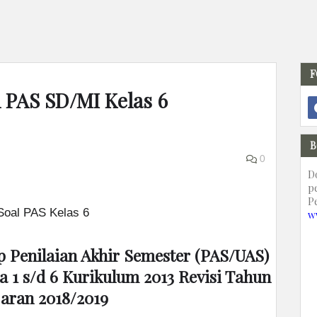
F
 PAS SD/MI Kelas 6
B
0
D
p
P
w
 Penilaian Akhir Semester (PAS/UAS)
 1 s/d 6 Kurikulum 2013 Revisi Tahun
jaran 2018/2019