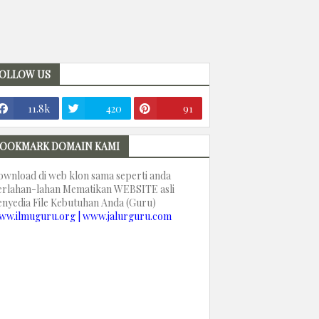
OLLOW US
11.8k
420
91
OOKMARK DOMAIN KAMI
ownload di web klon sama seperti anda
erlahan-lahan Mematikan WEBSITE asli
enyedia File Kebutuhan Anda (Guru)
ww.ilmuguru.org | www.jalurguru.com