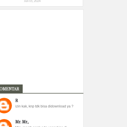
Juli 01, 2024
OMENTAR
R
izin kak, knp tdk bisa didownload ya ?
Mr. Mr,