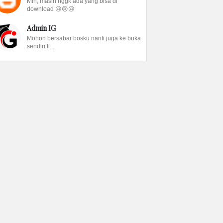
Min, masih nggk ada yang bisa di
download 😢😢😢
Admin IG
Mohon bersabar bosku nanti juga ke buka
sendiri li...