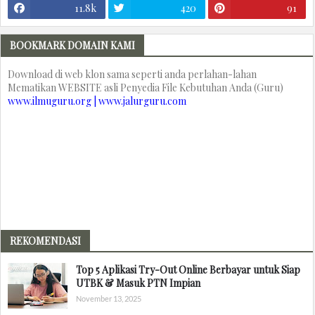
11.8k
420
91
BOOKMARK DOMAIN KAMI
Download di web klon sama seperti anda perlahan-lahan
Mematikan WEBSITE asli Penyedia File Kebutuhan Anda (Guru)
www.ilmuguru.org | www.jalurguru.com
REKOMENDASI
Top 5 Aplikasi Try-Out Online Berbayar untuk Siap
UTBK & Masuk PTN Impian
November 13, 2025