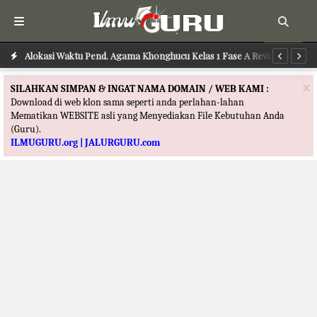
Alokasi Waktu Pend. Agama Katolik Kelas 1 Fase A Revisi Terbaru
Alokasi Waktu Pend. Agama Khonghucu Kelas 1 Fase A Revisi
Al
Terbaru
×
SILAHKAN SIMPAN & INGAT NAMA DOMAIN / WEB KAMI :
Download di web klon sama seperti anda perlahan-lahan
Mematikan WEBSITE asli yang Menyediakan File Kebutuhan Anda
(Guru).
ILMUGURU.org | JALURGURU.com