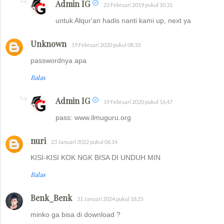
Admin IG
23 Februari 2019 pukul 10.31
untuk Alqur'an hadis nanti kami up, next ya
Unknown
19 Februari 2020 pukul 08.33
passwordnya apa
Balas
Admin IG
19 Februari 2020 pukul 16.47
pass: www.ilmuguru.org
nuri
23 Januari 2022 pukul 06.14
KISI-KISI KOK NGK BISA DI UNDUH MIN
Balas
Benk_Benk
31 Januari 2024 pukul 18.25
minko ga bisa di download ?