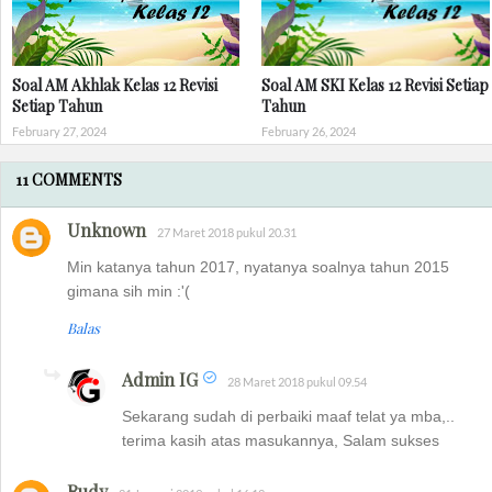
Soal AM Akhlak Kelas 12 Revisi
Soal AM SKI Kelas 12 Revisi Setiap
Setiap Tahun
Tahun
February 27, 2024
February 26, 2024
11 COMMENTS
Unknown
27 Maret 2018 pukul 20.31
Min katanya tahun 2017, nyatanya soalnya tahun 2015
gimana sih min :'(
Balas
Admin IG
28 Maret 2018 pukul 09.54
Sekarang sudah di perbaiki maaf telat ya mba,..
terima kasih atas masukannya, Salam sukses
Rudy