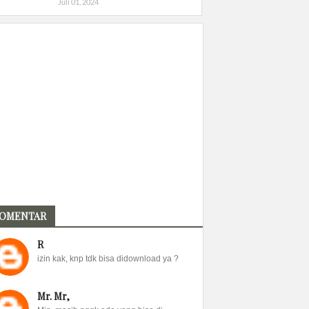
Juli 01, 2024
OMENTAR
R
izin kak, knp tdk bisa didownload ya ?
Mr. Mr,