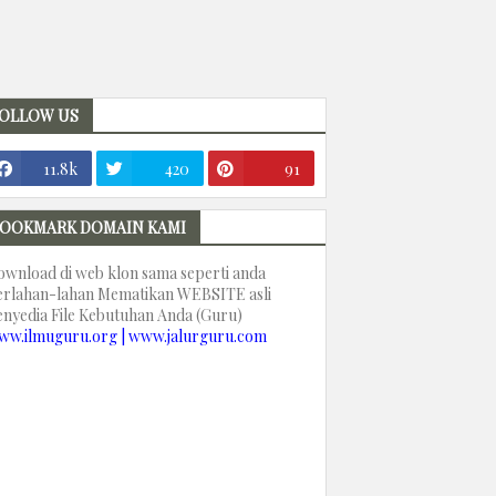
OLLOW US
11.8k
420
91
OOKMARK DOMAIN KAMI
ownload di web klon sama seperti anda
erlahan-lahan Mematikan WEBSITE asli
enyedia File Kebutuhan Anda (Guru)
ww.ilmuguru.org | www.jalurguru.com