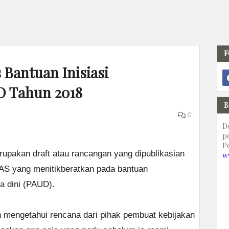
F
 Bantuan Inisiasi
D Tahun 2018
B
0
D
p
P
upakan draft atau rancangan yang dipublikasian
w
AS yang menitikberatkan pada bantuan
a dini (PAUD).
n mengetahui rencana dari pihak pembuat kebijakan