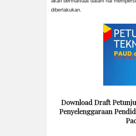
akan bermanfaat dalam hal mempersi
diberlakukan.
Download Draft Petunjuk
Penyelenggaraan Pendidi
Pa