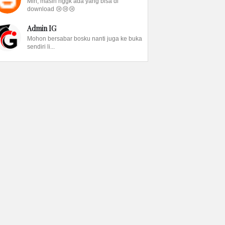
Min, masih nggk ada yang bisa di
download 😢😢😢
Admin IG
Mohon bersabar bosku nanti juga ke buka
sendiri li...