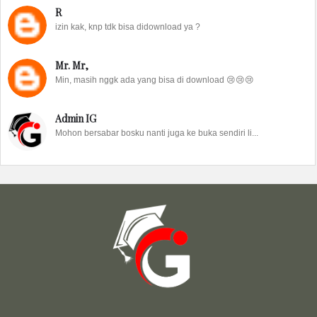
R
izin kak, knp tdk bisa didownload ya ?
Mr. Mr,
Min, masih nggk ada yang bisa di download 😢😢😢
Admin IG
Mohon bersabar bosku nanti juga ke buka sendiri li...