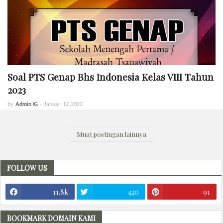
Soal PTS Genap Bhs Indonesia Kelas VIII Tahun
2023
by
Admin IG
-
Januari 12, 2022
Muat postingan lainnya
FOLLOW US
11.8k
420
91
BOOKMARK DOMAIN KAMI