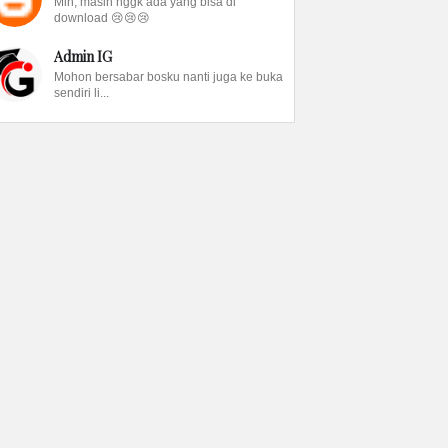
Min, masih nggk ada yang bisa di
download 😢😢😢
Admin IG
Mohon bersabar bosku nanti juga ke buka
sendiri li...