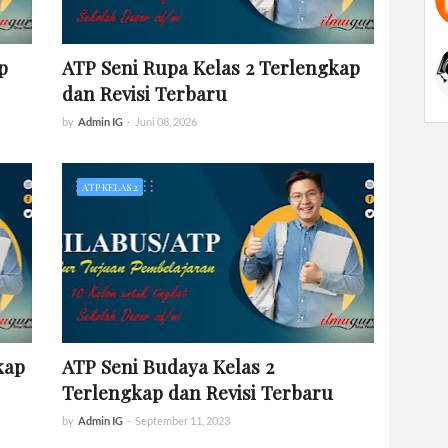
p
ATP Seni Rupa Kelas 2 Terlengkap
dan Revisi Terbaru
by
Admin IG
-
Juni 08, 2026
ATP KELAS 2
kap
ATP Seni Budaya Kelas 2
Terlengkap dan Revisi Terbaru
by
Admin IG
-
September 11, 2023