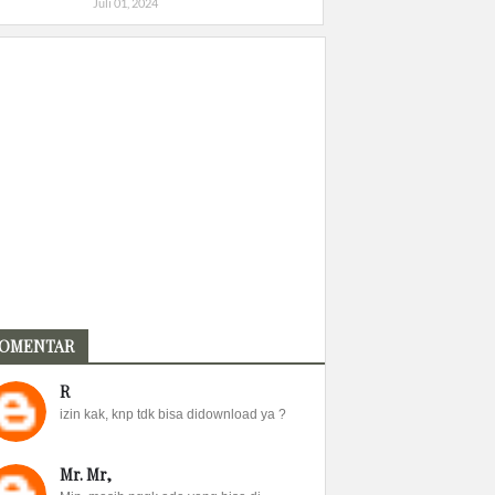
Juli 01, 2024
OMENTAR
R
izin kak, knp tdk bisa didownload ya ?
Mr. Mr,