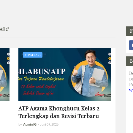
AS 2
F
ATP KELAS 2
B
D
p
P
w
ATP Agama Khonghucu Kelas 2
Terlengkap dan Revisi Terbaru
by
Admin IG
-
Juni 09, 2026