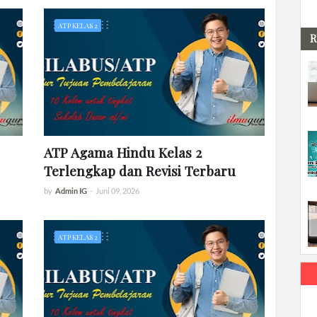
ATP KELAS 2
R
ATP Agama Hindu Kelas 2
Terlengkap dan Revisi Terbaru
by
Admin IG
-
Juni 09, 2026
ATP KELAS 2