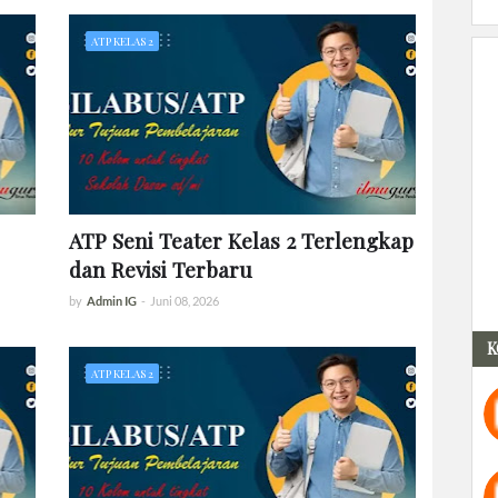
ATP KELAS 2
ATP Seni Teater Kelas 2 Terlengkap
dan Revisi Terbaru
by
Admin IG
-
Juni 08, 2026
K
ATP KELAS 2