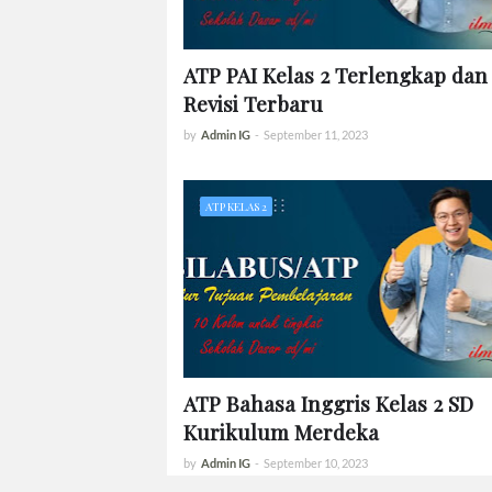
ATP PAI Kelas 2 Terlengkap dan
Revisi Terbaru
by
Admin IG
-
September 11, 2023
ATP KELAS 2
ATP Bahasa Inggris Kelas 2 SD
Kurikulum Merdeka
by
Admin IG
-
September 10, 2023