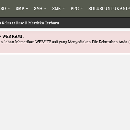
SD
SMP
SMA
SMK
PPG
SOLUSI UNTUK AND
ih Kelas 12 Fase F Merdeka Terbaru
 Tafsir Kelas 12 Fase F Merdeka Terbaru
/ WEB KAMI :
han-lahan Mematikan WEBSITE asli yang Menyediakan File Kebutuhan Anda (