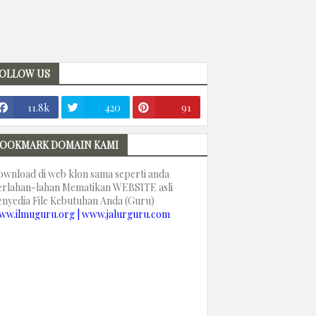
OLLOW US
11.8k
420
91
OOKMARK DOMAIN KAMI
ownload di web klon sama seperti anda
erlahan-lahan Mematikan WEBSITE asli
enyedia File Kebutuhan Anda (Guru)
ww.ilmuguru.org | www.jalurguru.com