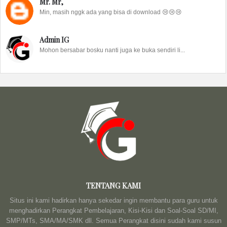
Mr. Mr,
Min, masih nggk ada yang bisa di download 😢😢😢
Admin IG
Mohon bersabar bosku nanti juga ke buka sendiri li...
TENTANG KAMI
Situs ini kami hadirkan hanya sekedar ingin membantu para guru untuk
menghadirkan Perangkat Pembelajaran, Kisi-Kisi dan Soal-Soal SD/MI,
SMP/MTs, SMA/MA/SMK dll. Semua Perangkat disini sudah kami susun