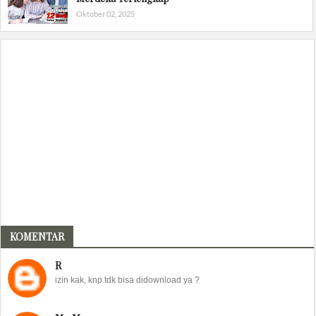
Oktober 02, 2025
KOMENTAR
R
izin kak, knp tdk bisa didownload ya ?