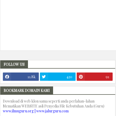
FOLLOW US
11.8k
420
91
BOOKMARK DOMAIN KAMI
Download di web klon sama seperti anda perlahan-lahan
Mematikan WEBSITE asli Penyedia File Kebutuhan Anda (Guru)
www.ilmuguru.org | www.jalurguru.com