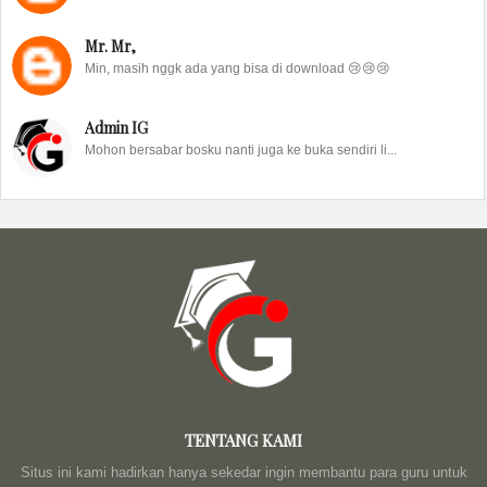
Mr. Mr,
Min, masih nggk ada yang bisa di download 😢😢😢
Admin IG
Mohon bersabar bosku nanti juga ke buka sendiri li...
TENTANG KAMI
Situs ini kami hadirkan hanya sekedar ingin membantu para guru untuk