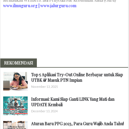
Mematikan WEBSITE asli Penyedia File Kebutuhan Anda (Guru)
www.ilmuguru.org | www.jalurguru.com
REKOMENDASI
Top 5 Aplikasi Try-Out Online Berbayar untuk Siap
UTBK & Masuk PTN Impian
November 13, 2025
Informasi: Kami Siap Ganti LINK Yang Mati dan
UPDATE Kembali
December 13, 2024
Aturan Baru PPG 2023, Para Guru Wajib Anda Tahu!