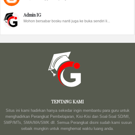
Admin IG
Mohon bersabar bosku nanti juga ke buka sendiri li...
TENTANG KAMI
Situs ini kami hadirkan hanya sekedar ingin membantu para guru untuk
menghadirkan Perangkat Pembelajaran, Kisi-Kisi dan Soal-Soal SD/MI,
SMP/MTs, SMA/MA/SMK dll. Semua Perangkat disini sudah kami susun
sebaik mungkin untuk menghemat waktu luang anda.