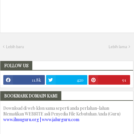
Lebih baru
Lebih lama
FOLLOW US
11.8k
420
91
BOOKMARK DOMAIN KAMI
Download di web klon sama seperti anda perlahan-lahan
Mematikan WEBSITE asli Penyedia File Kebutuhan Anda (Guru)
www.ilmuguru.org | www.jalurguru.com