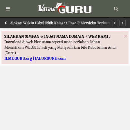
Alokasi Waktu Ushul Fikih Kelas 12 Fase F Merdeka Terbaru
Alokasi Waktu Ilmu Tafsir Kelas 12 Fase F Merdeka Terbaru
Al
×
SILAHKAN SIMPAN & INGAT NAMA DOMAIN / WEB KAMI :
Download di web klon sama seperti anda perlahan-lahan
Mematikan WEBSITE asli yang Menyediakan File Kebutuhan Anda
(Guru).
ILMUGURU.org | JALURGURU.com