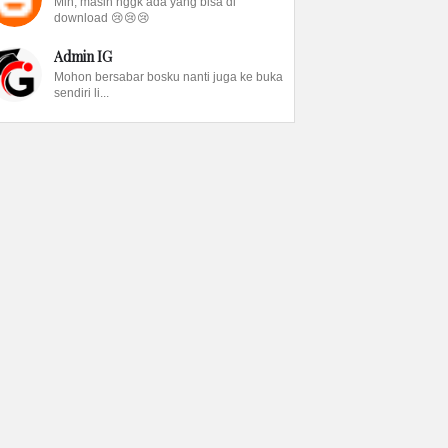
Min, masih nggk ada yang bisa di
download 😢😢😢
Admin IG
Mohon bersabar bosku nanti juga ke buka
sendiri li...