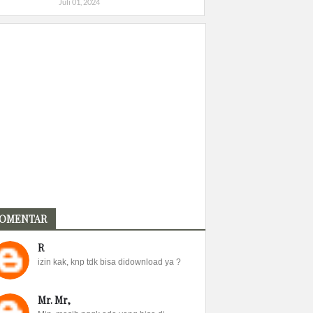
Juli 01, 2024
OMENTAR
R
izin kak, knp tdk bisa didownload ya ?
Mr. Mr,