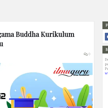
F
 Agama Buddha Kurikulum
u
B
0
D
p
P
w