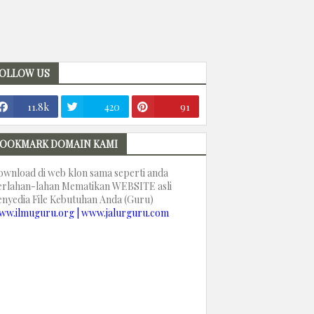
OLLOW US
11.8k
420
91
OOKMARK DOMAIN KAMI
ownload di web klon sama seperti anda
erlahan-lahan Mematikan WEBSITE asli
enyedia File Kebutuhan Anda (Guru)
ww.ilmuguru.org | www.jalurguru.com