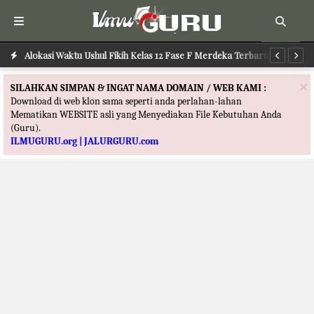
Alokasi Waktu Ushul Fikih Kelas 12 Fase F Merdeka Terbaru
Alokasi Waktu Ilmu Tafsir Kelas 12 Fase F Merdeka Terbaru
Al
×
SILAHKAN SIMPAN & INGAT NAMA DOMAIN / WEB KAMI :
Download di web klon sama seperti anda perlahan-lahan
Mematikan WEBSITE asli yang Menyediakan File Kebutuhan Anda
(Guru).
ILMUGURU.org | JALURGURU.com