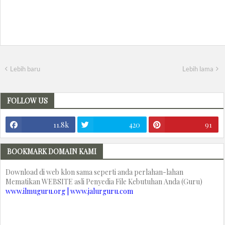
Lebih baru
Lebih lama
FOLLOW US
11.8k
420
91
BOOKMARK DOMAIN KAMI
Download di web klon sama seperti anda perlahan-lahan
Mematikan WEBSITE asli Penyedia File Kebutuhan Anda (Guru)
www.ilmuguru.org | www.jalurguru.com