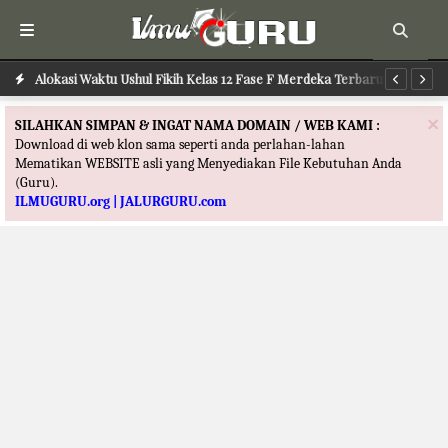
Alokasi Waktu Ushul Fikih Kelas 12 Fase F Merdeka Terbaru
Alokasi Waktu Ilmu Tafsir Kelas 12 Fase F Merdeka Terbaru
Al
×
SILAHKAN SIMPAN & INGAT NAMA DOMAIN / WEB KAMI :
Download di web klon sama seperti anda perlahan-lahan
Mematikan WEBSITE asli yang Menyediakan File Kebutuhan Anda
(Guru).
ILMUGURU.org | JALURGURU.com