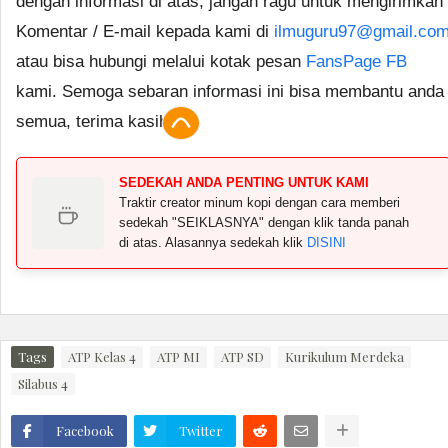
dengan informasi di atas, jangan ragu untuk mengirimkan
Komentar / E-mail kepada kami di
ilmuguru97@gmail.co
atau bisa hubungi melalui kotak pesan
FansPage FB
kami. Semoga sebaran informasi ini bisa membantu anda
semua, terima kasih.
SEDEKAH ANDA PENTING UNTUK KAMI
Traktir creator minum kopi dengan cara memberi
sedekah "SEIKLASNYA" dengan klik tanda panah
di atas. Alasannya sedekah klik
DISINI
Tags
ATP Kelas 4
ATP MI
ATP SD
Kurikulum Merdeka
Silabus 4
Facebook
Twitter